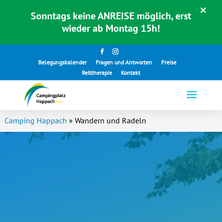
×
Sonntags keine ANREISE möglich, erst
wieder ab Montag 15h!
Belegungskalender
Fragen und Antworten
Preise
Reittherapie
Kontakt
Camping Happach
»
Wandern und Radeln