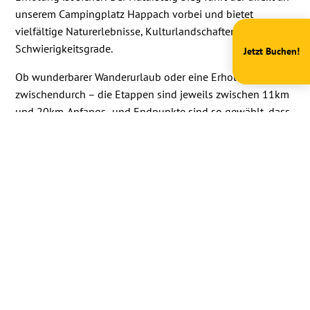
unserem Campingplatz Happach vorbei und bietet
vielfältige Naturerlebnisse, Kulturlandschaften und
Schwierigkeitsgrade.
Jetzt Buchen!
Ob wunderbarer Wanderurlaub oder eine Erholungspause
zwischendurch – die Etappen sind jeweils zwischen 11km
und 20km. Anfangs- und Endpunkte sind so gewählt, dass
man bequem mit öffentlichen Verkehrsmitteln an- und
abreisen kann.