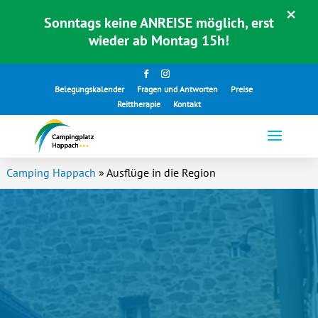
×
Sonntags keine ANREISE möglich, erst
wieder ab Montag 15h!
Belegungskalender
Fragen und Antworten
Preise
Reittherapie
Kontakt
Camping Happach
»
Ausflüge in die Region